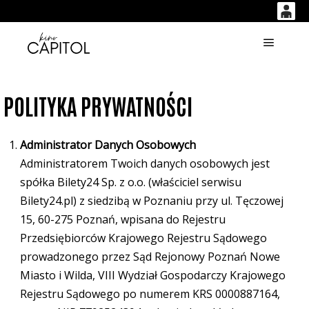
0
<
'
0,00
Główne
PLN
POLITYKA PRYWATNOŚCI
14
51
Administrator Danych Osobowych
Administratorem Twoich danych osobowych jest
spółka Bilety24 Sp. z o.o. (właściciel serwisu
Bilety24.pl) z siedzibą w Poznaniu przy ul. Tęczowej
15, 60-275 Poznań, wpisana do Rejestru
Przedsiębiorców Krajowego Rejestru Sądowego
prowadzonego przez Sąd Rejonowy Poznań Nowe
Miasto i Wilda, VIII Wydział Gospodarczy Krajowego
Rejestru Sądowego po numerem KRS 0000887164,