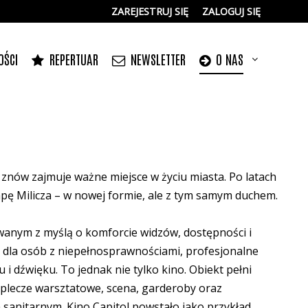
ZAREJESTRUJ SIĘ
ZALOGUJ SIĘ
0
0,00
OŚCI
REPERTUAR
NEWSLETTER
O NAS
PLN
14
5
 znów zajmuje ważne miejsce w życiu miasta. Po latach
pę Milicza – w nowej formie, ale z tym samym duchem.
owanym z myślą o komforcie widzów, dostępności i
 dla osób z niepełnosprawnościami, profesjonalne
i dźwięku. To jednak nie tylko kino. Obiekt pełni
 zaplecze warsztatowe, scena, garderoby oraz
m sanitarnym. Kino Capitol powstało jako przykład