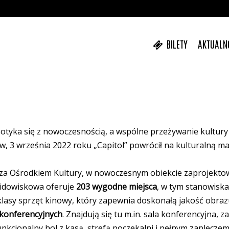
BILETY
AKTUALN
spotyka się z nowoczesnością, a wspólne przeżywanie kultury
 3 września 2022 roku „Capitol” powrócił na kulturalną ma
4, za Ośrodkiem Kultury, w nowoczesnym obiekcie zaprojekt
widowiskowa oferuje
203 wygodne miejsca
, w tym stanowiska
asy sprzęt kinowy, który zapewnia doskonałą jakość obrazu 
 konferencyjnych
. Znajdują się tu m.in. sala konferencyjna,
funkcjonalny hol z kasą, strefą poczekalni i pełnym zaplecze