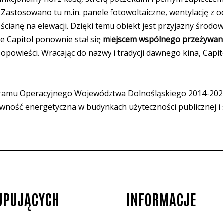
. Zastosowano tu m.in. panele fotowoltaiczne, wentylację z 
ą ścianę na elewacji. Dzięki temu obiekt jest przyjazny śro
że Capitol ponownie stał się
miejscem wspólnego przeżywani
i opowieści. Wracając do nazwy i tradycji dawnego kina, Capi
amu Operacyjnego Województwa Dolnośląskiego 2014-2020 
ywność energetyczna w budynkach użyteczności publicznej i
UPUJĄCYCH
INFORMACJE