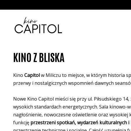
<
'
KINO Z BLISKA
Kino
Capitol
w Miliczu to miejsce, w którym historia 
przerwy i nostalgicznych wspomnień dawnych seansów,
Nowe Kino Capitol mieści się przy ul. Piłsudskiego 1
wysokich standardach energetycznych. Sala kinowo-
nagłośnienie, nowoczesne oświetlenie oraz wysokiej kl
funkcję
przestrzeni spotkań, wydarzeń kulturalnych i
przestrzenie techniczne i socjalne. Całość uzupełnia 