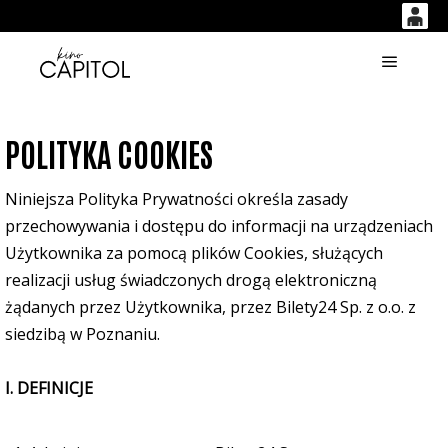
0
<
'
0,00
Główne
PLN
POLITYKA COOKIES
14
53
Niniejsza Polityka Prywatności określa zasady
przechowywania i dostępu do informacji na urządzeniach
Użytkownika za pomocą plików Cookies, służących
realizacji usług świadczonych drogą elektroniczną
żądanych przez Użytkownika, przez Bilety24 Sp. z o.o. z
siedzibą w Poznaniu.
I. DEFINICJE