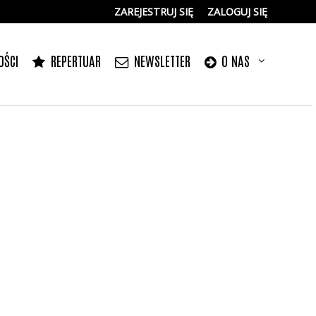
ZAREJESTRUJ SIĘ
ZALOGUJ SIĘ
0
0,00
OŚCI
REPERTUAR
NEWSLETTER
O NAS
PLN
14
5